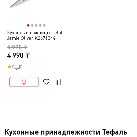
●
●
●
●
●
Кухонные ножницы Tefal
Jamie Oliver K2671344
5 990 ₸
4 990 ₸
0
0
Кухонные принадлежности Тефаль