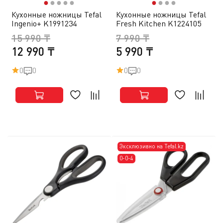
●
●
●
●
●
●
●
●
●
Кухонные ножницы Tefal
Кухонные ножницы Tefal
Ingenio+ K1991234
Fresh Kitchen K1224105
15 990 ₸
7 990 ₸
12 990 ₸
5 990 ₸
0
0
0
0
Эксклюзивно на Tefal.kz
0-0-4