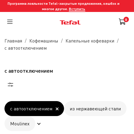
Программа лояльности Tefal-закрытые предложения, кешбэк и
многое другое.
Вступить
0
Главная
Кофемашины
Капельные кофеварки
с автоотключением
с автоотключением
с автоотключением
из нержавеющей стали
Moulinex