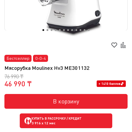
Бестселлер
0-0-4
Мясорубка Moulinex Hv3 ME301132
76 990 ₸
46 990 ₸
+ 1410 баллов
В корзину
КУПИТЬ В РАССРОЧКУ / КРЕДИТ
3 916
x 12 мес